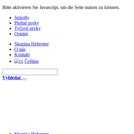
Bitte aktivieren Sie Javascript, um die Seite nutzen zu können.
Spirolly
Plošné prvky
Tyčové prvky
Ostatní
Skupina Heberger
O nás
Kontakt
Čeština
Vyhledat
Skupina Heberger