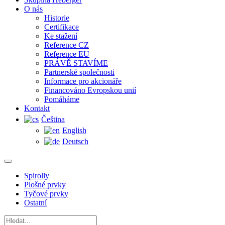
O nás
Historie
Certifikace
Ke stažení
Reference CZ
Reference EU
PRÁVĚ STAVÍME
Partnerské společnosti
Informace pro akcionáře
Financováno Evropskou unií
Pomáháme
Kontakt
Čeština
English
Deutsch
Spirolly
Plošné prvky
Tyčové prvky
Ostatní