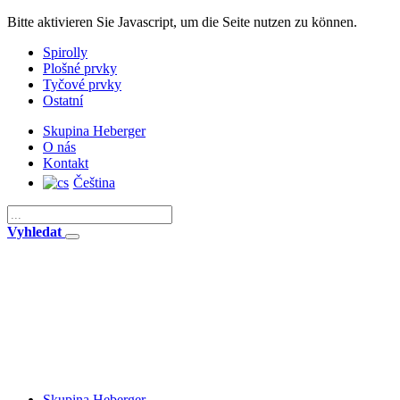
Bitte aktivieren Sie Javascript, um die Seite nutzen zu können.
Spirolly
Plošné prvky
Tyčové prvky
Ostatní
Skupina Heberger
O nás
Kontakt
Čeština
Vyhledat
Skupina Heberger