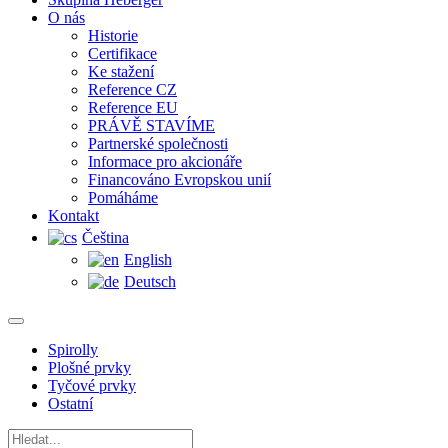
O nás
Historie
Certifikace
Ke stažení
Reference CZ
Reference EU
PRÁVĚ STAVÍME
Partnerské společnosti
Informace pro akcionáře
Financováno Evropskou unií
Pomáháme
Kontakt
Čeština
English
Deutsch
Spirolly
Plošné prvky
Tyčové prvky
Ostatní