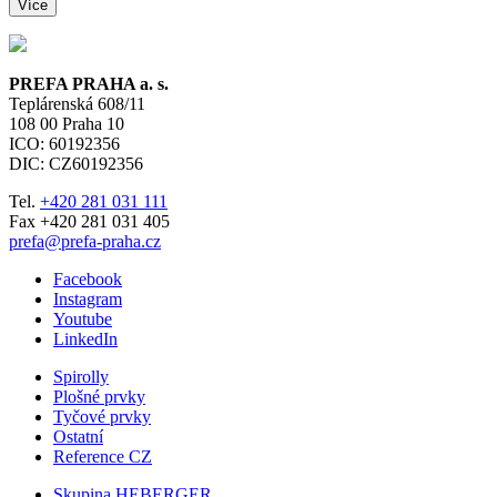
Více
PREFA PRAHA a. s.
Teplárenská 608/11
108 00
Praha 10
ICO: 60192356
DIC: CZ60192356
Tel.
+420 281 031 111
Fax +420 281 031 405
prefa@prefa-praha.cz
Facebook
Instagram
Youtube
LinkedIn
Spirolly
Plošné prvky
Tyčové prvky
Ostatní
Reference CZ
Skupina HEBERGER