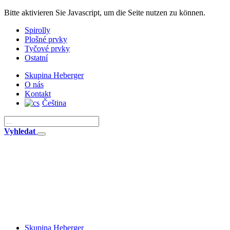
Bitte aktivieren Sie Javascript, um die Seite nutzen zu können.
Spirolly
Plošné prvky
Tyčové prvky
Ostatní
Skupina Heberger
O nás
Kontakt
Čeština
Vyhledat
Skupina Heberger