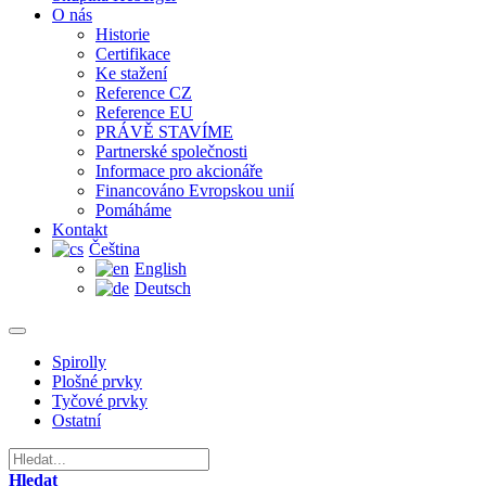
O nás
Historie
Certifikace
Ke stažení
Reference CZ
Reference EU
PRÁVĚ STAVÍME
Partnerské společnosti
Informace pro akcionáře
Financováno Evropskou unií
Pomáháme
Kontakt
Čeština
English
Deutsch
Spirolly
Plošné prvky
Tyčové prvky
Ostatní
Hledat