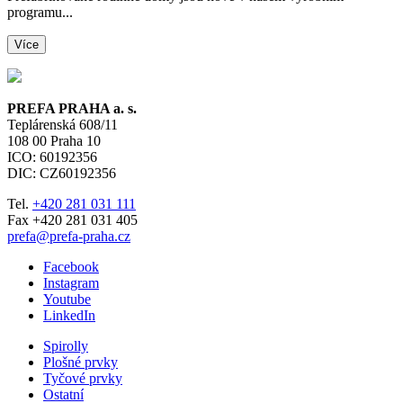
programu...
Více
PREFA PRAHA a. s.
Teplárenská 608/11
108 00
Praha 10
ICO: 60192356
DIC: CZ60192356
Tel.
+420 281 031 111
Fax +420 281 031 405
prefa@prefa-praha.cz
Facebook
Instagram
Youtube
LinkedIn
Spirolly
Plošné prvky
Tyčové prvky
Ostatní