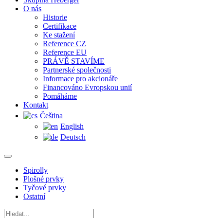
O nás
Historie
Certifikace
Ke stažení
Reference CZ
Reference EU
PRÁVĚ STAVÍME
Partnerské společnosti
Informace pro akcionáře
Financováno Evropskou unií
Pomáháme
Kontakt
Čeština
English
Deutsch
Spirolly
Plošné prvky
Tyčové prvky
Ostatní