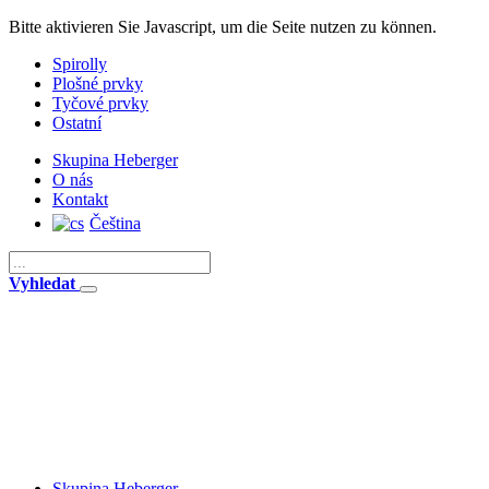
Bitte aktivieren Sie Javascript, um die Seite nutzen zu können.
Spirolly
Plošné prvky
Tyčové prvky
Ostatní
Skupina Heberger
O nás
Kontakt
Čeština
Vyhledat
Skupina Heberger