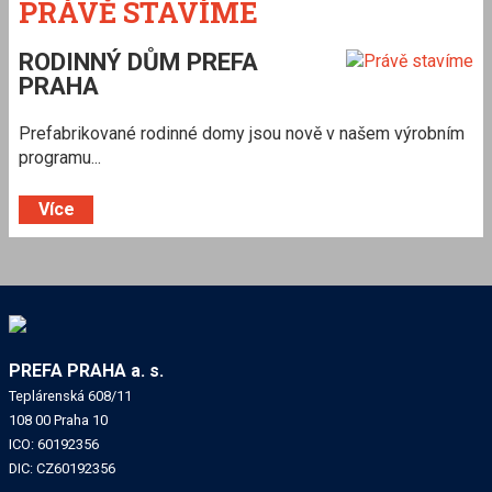
PRÁVĚ STAVÍME
RODINNÝ DŮM PREFA
PRAHA
Prefabrikované rodinné domy jsou nově v našem výrobním
programu...
Více
PREFA PRAHA a. s.
Teplárenská 608/11
108 00
Praha 10
ICO: 60192356
DIC: CZ60192356