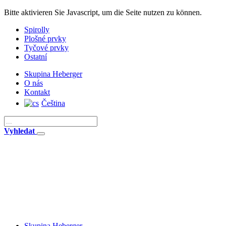
Bitte aktivieren Sie Javascript, um die Seite nutzen zu können.
Spirolly
Plošné prvky
Tyčové prvky
Ostatní
Skupina Heberger
O nás
Kontakt
Čeština
Vyhledat
Skupina Heberger