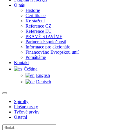
O nás
Historie
Certifikace
Ke stažení
Reference CZ
Reference EU
PRÁVĚ STAVÍME
Partnerské společnosti
Informace pro akcionáře
Financováno Evropskou unií
Pomáháme
Kontakt
Čeština
English
Deutsch
Spirolly
Plošné prvky
Tyčové prvky
Ostatní