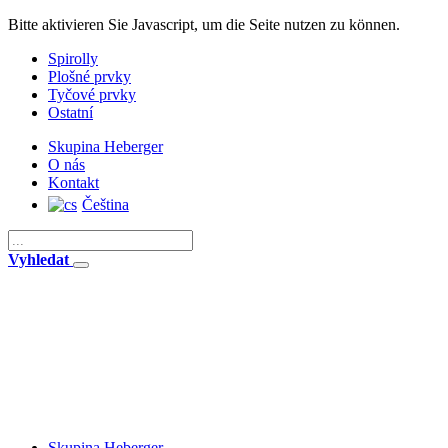
Bitte aktivieren Sie Javascript, um die Seite nutzen zu können.
Spirolly
Plošné prvky
Tyčové prvky
Ostatní
Skupina Heberger
O nás
Kontakt
Čeština
Vyhledat
Skupina Heberger