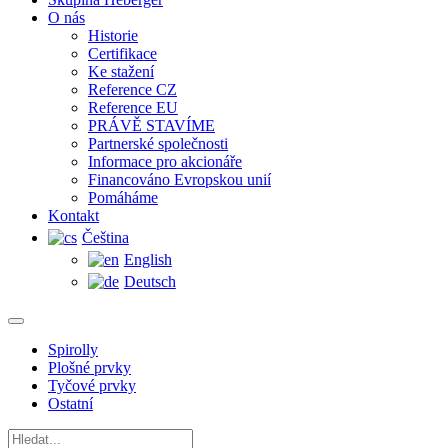
O nás
Historie
Certifikace
Ke stažení
Reference CZ
Reference EU
PRÁVĚ STAVÍME
Partnerské společnosti
Informace pro akcionáře
Financováno Evropskou unií
Pomáháme
Kontakt
Čeština
English
Deutsch
Spirolly
Plošné prvky
Tyčové prvky
Ostatní