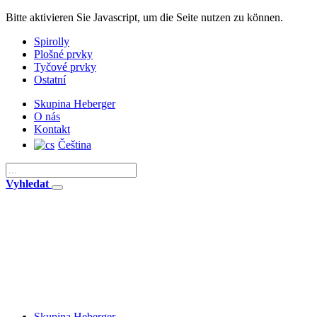
Bitte aktivieren Sie Javascript, um die Seite nutzen zu können.
Spirolly
Plošné prvky
Tyčové prvky
Ostatní
Skupina Heberger
O nás
Kontakt
Čeština
Vyhledat
Skupina Heberger