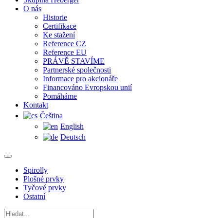
O nás
Historie
Certifikace
Ke stažení
Reference CZ
Reference EU
PRÁVĚ STAVÍME
Partnerské společnosti
Informace pro akcionáře
Financováno Evropskou unií
Pomáháme
Kontakt
Čeština
English
Deutsch
Spirolly
Plošné prvky
Tyčové prvky
Ostatní